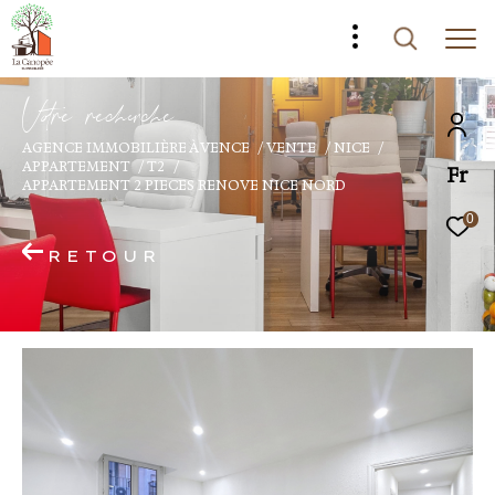
V
o
r
e
r
e
c
e
c
e
AGENCE IMMOBILIÈRE À VENCE
VENTE
NICE
APPARTEMENT
T2
Fr
APPARTEMENT 2 PIECES RENOVE NICE NORD
0
RETOUR