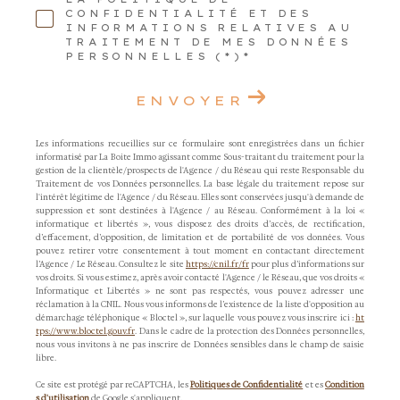
CONFIDENTIALITÉ ET DES
INFORMATIONS RELATIVES AU
TRAITEMENT DE MES DONNÉES
PERSONNELLES (*)*
ENVOYER
Les informations recueillies sur ce formulaire sont enregistrées dans un fichier
informatisé par La Boite Immo agissant comme Sous-traitant du traitement pour la
gestion de la clientèle/prospects de l'Agence / du Réseau qui reste Responsable du
Traitement de vos Données personnelles. La base légale du traitement repose sur
l'intérêt légitime de l'Agence / du Réseau. Elles sont conservées jusqu'à demande de
suppression et sont destinées à l'Agence / au Réseau. Conformément à la loi «
informatique et libertés », vous disposez des droits d’accès, de rectification,
d’effacement, d’opposition, de limitation et de portabilité de vos données. Vous
pouvez retirer votre consentement à tout moment en contactant directement
l’Agence / Le Réseau. Consultez le site
https://cnil.fr/fr
pour plus d’informations sur
vos droits. Si vous estimez, après avoir contacté l'Agence / le Réseau, que vos droits «
Informatique et Libertés » ne sont pas respectés, vous pouvez adresser une
réclamation à la CNIL. Nous vous informons de l’existence de la liste d'opposition au
démarchage téléphonique « Bloctel », sur laquelle vous pouvez vous inscrire ici :
ht
tps://www.bloctel.gouv.fr
. Dans le cadre de la protection des Données personnelles,
nous vous invitons à ne pas inscrire de Données sensibles dans le champ de saisie
libre.
Ce site est protégé par reCAPTCHA, les
Politiques de Confidentialité
et es
Condition
s d'utilisation
de Google s'appliquent.