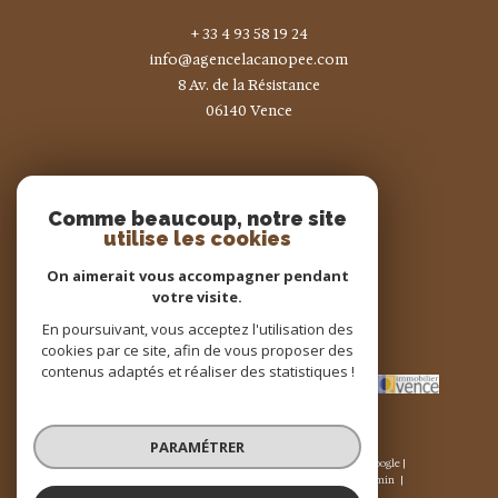
+ 33 4 93 58 19 24
info@agencelacanopee.com
8 Av. de la Résistance
06140
vence
Nous suivre sur
Comme beaucoup, notre site
utilise les cookies
On aimerait vous accompagner pendant
votre visite.
En poursuivant, vous acceptez l'utilisation des
Adhérents
cookies par ce site, afin de vous proposer des
contenus adaptés et réaliser des statistiques !
PARAMÉTRER
© 2026 | Tous droits réservés | Traduction powered by Google |
Nos honoraires
Plan du site
Mentions légales
Admin
Nos liens
Politique RGPD
Cookies