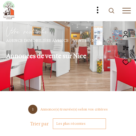
V
o
r
e
r
e
c
e
c
e
AGENCE IMMOBILIÈRE À VENCE
VENTE
NICE
Fr
Annonces de vente sur Nice
0
1
Annonce(s) trouvée(s) selon vos critères
Trier par
Les plus récentes