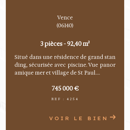
6 pièces - 180 m²
Vence Sud – A seulement quelques min
utes du littoral et parfaitement desserv
ie par les transports Située dans un...
996 000 €
REF : 2023
VOIR LE BIEN