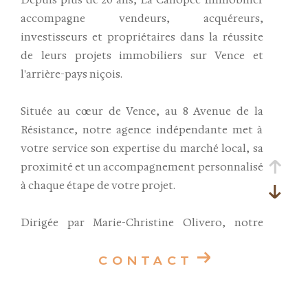
Depuis plus de 20 ans, La Canopée Immobilier
accompagne vendeurs, acquéreurs,
investisseurs et propriétaires dans la réussite
de leurs projets immobiliers sur Vence et
l'arrière-pays niçois.
Située au cœur de Vence, au 8 Avenue de la
Résistance, notre agence indépendante met à
votre service son expertise du marché local, sa
proximité et un accompagnement personnalisé
à chaque étape de votre projet.
Dirigée par Marie-Christine Olivero, notre
équipe vous accueille avec professionnalisme,
disponibilité et bonne humeur pour vous
CONTACT
conseiller dans tous vos projets immobiliers,
qu'il s'agisse d'une résidence principale,