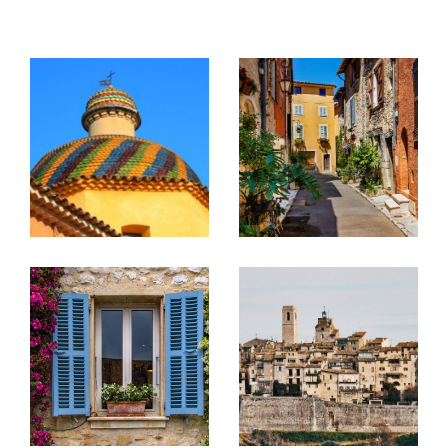
secondaire, d'un investissement ou d'une mise
en location.
Transaction immobilière
Spécialistes de la vente de villas, maisons,
appartements, terrains et biens de caractère,
nous intervenons principalement sur les
secteurs de Vence, Tourrettes-sur-Loup, Saint-
Jeannet, Gattières, Saint-Paul-de-Vence, La
Colle-sur-Loup, La Gaude et leurs environs.
Grâce à notre parfaite connaissance du marché
local et à une stratégie de commercialisation
adaptée à chaque bien, nous mettons tout en
œuvre pour valoriser votre patrimoine et vous