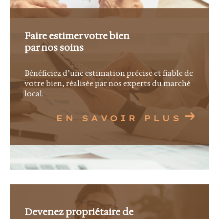
Afin de vous offrir une visibilité optimale, La
Canopée Immobilier est adhérente à la FNAIM
Faire estimer votre bien
et membre actif du MLS Côte d'Azur, un réseau
par nos soins
regroupant plus de 500 agences immobilières
dans les Alpes-Maritimes et le Var. Cette
Bénéficiez d’une estimation précise et fiable de
collaboration nous permet de diffuser nos
votre bien, réalisée par nos experts du marché
local.
exclusivités auprès d'un large portefeuille
d'acquéreurs qualifiés.
EN SAVOIR PLUS
Une agence ouverte sur
l'international
La Côte d'Azur attire une clientèle venue du
monde entier. Notre équipe vous accompagne
Devenez propriétaire de
en français, en anglais et en italien afin de