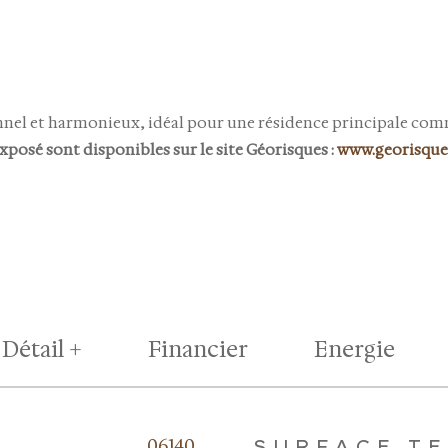
onnel et harmonieux, idéal pour une résidence principale co
xposé sont disponibles sur le site Géorisques :
www.georisques
Détail +
Financier
Energie
eurs
06140
SURFACE T