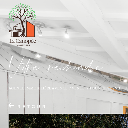
V
o
r
e
r
e
c
e
c
e
AGENCE IMMOBILIÈRE À VENCE
VENTE
TOURRETTES SUR L
RETOUR