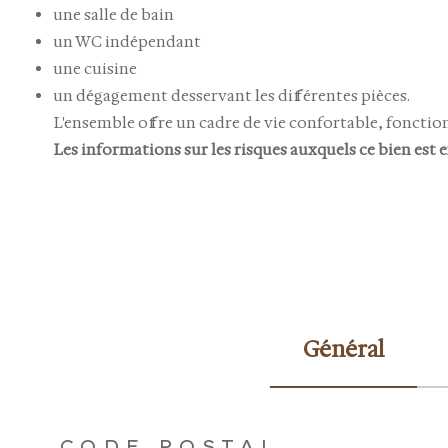
une
salle de bain
un
WC indépendant
une
cuisine
un
dégagement
desservant les différentes pièces.
L'ensemble offre un cadre de vie confortable, foncti
Les informations sur les risques auxquels ce bien est e
Général
TRAD_ZEPHYR_Caracteristique
TRAD_ZEPHYR_Val
CODE POSTAL