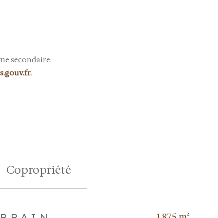
mme secondaire.
.gouv.fr
.
Copropriété
1 875 m²
ERRAIN