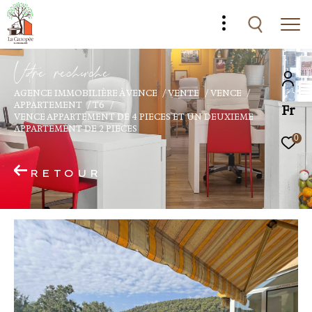
V
o
r
e
r
e
c
e
c
e
AGENCE IMMOBILIÈRE À VENCE
VENTE
VENCE
APPARTEMENT
T6
Fr
VENCE APPARTEMENT DE 4 PIECES ET UN DEUXIEME
APPARTEMENT DE 2 PIECES
0
RETOUR