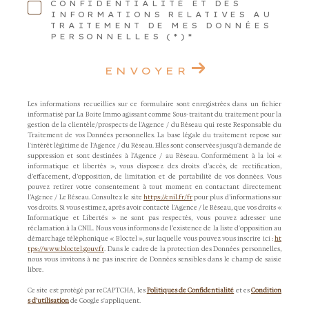
CONFIDENTIALITÉ ET DES
INFORMATIONS RELATIVES AU
TRAITEMENT DE MES DONNÉES
PERSONNELLES (*)*
ENVOYER
Les informations recueillies sur ce formulaire sont enregistrées dans un fichier
informatisé par La Boite Immo agissant comme Sous-traitant du traitement pour la
gestion de la clientèle/prospects de l'Agence / du Réseau qui reste Responsable du
Traitement de vos Données personnelles. La base légale du traitement repose sur
l'intérêt légitime de l'Agence / du Réseau. Elles sont conservées jusqu'à demande de
suppression et sont destinées à l'Agence / au Réseau. Conformément à la loi «
informatique et libertés », vous disposez des droits d’accès, de rectification,
d’effacement, d’opposition, de limitation et de portabilité de vos données. Vous
pouvez retirer votre consentement à tout moment en contactant directement
l’Agence / Le Réseau. Consultez le site
https://cnil.fr/fr
pour plus d’informations sur
vos droits. Si vous estimez, après avoir contacté l'Agence / le Réseau, que vos droits «
Informatique et Libertés » ne sont pas respectés, vous pouvez adresser une
réclamation à la CNIL. Nous vous informons de l’existence de la liste d'opposition au
démarchage téléphonique « Bloctel », sur laquelle vous pouvez vous inscrire ici :
ht
tps://www.bloctel.gouv.fr
. Dans le cadre de la protection des Données personnelles,
nous vous invitons à ne pas inscrire de Données sensibles dans le champ de saisie
libre.
Ce site est protégé par reCAPTCHA, les
Politiques de Confidentialité
et es
Condition
s d'utilisation
de Google s'appliquent.