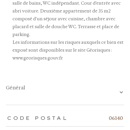
salle de bains, WC indépendant. Cour d'entrée avec
abri voiture. Deuxième appartement de 35 m2
composé d'un séjour avec cuisine, chambre avec
placard et salle de douche WC. Terrasse et place de
parking.
Les informations sur les risques auxquels ce bien est
exposé sont disponibles sur le site Géorisques :
www.georisques.gouv.fr
général
TRAD_ZEPHYR_Caracteristique
TRAD_ZEPHYR_Valeurs
06140
CODE POSTAL