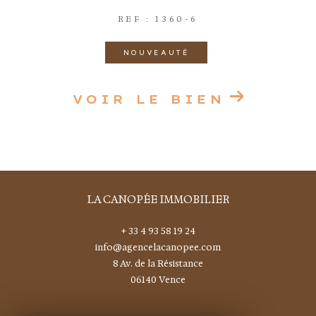
REF : 1360-6
NOUVEAUTÉ
VOIR LE BIEN
LA CANOPÉE IMMOBILIER
+ 33 4 93 58 19 24
info@agencelacanopee.com
8 Av. de la Résistance
06140
vence