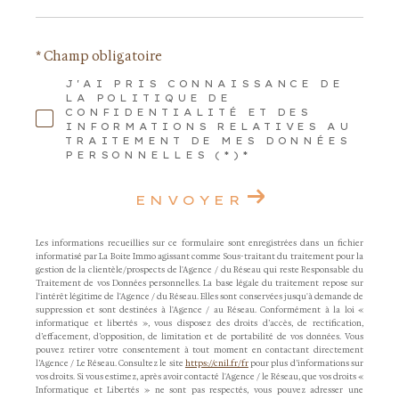
* Champ obligatoire
J'AI PRIS CONNAISSANCE DE
LA POLITIQUE DE
CONFIDENTIALITÉ ET DES
INFORMATIONS RELATIVES AU
TRAITEMENT DE MES DONNÉES
PERSONNELLES (*)*
ENVOYER
Les informations recueillies sur ce formulaire sont enregistrées dans un fichier
informatisé par La Boite Immo agissant comme Sous-traitant du traitement pour la
gestion de la clientèle/prospects de l'Agence / du Réseau qui reste Responsable du
Traitement de vos Données personnelles. La base légale du traitement repose sur
l'intérêt légitime de l'Agence / du Réseau. Elles sont conservées jusqu'à demande de
suppression et sont destinées à l'Agence / au Réseau. Conformément à la loi «
informatique et libertés », vous disposez des droits d’accès, de rectification,
d’effacement, d’opposition, de limitation et de portabilité de vos données. Vous
pouvez retirer votre consentement à tout moment en contactant directement
l’Agence / Le Réseau. Consultez le site
https://cnil.fr/fr
pour plus d’informations sur
vos droits. Si vous estimez, après avoir contacté l'Agence / le Réseau, que vos droits «
Informatique et Libertés » ne sont pas respectés, vous pouvez adresser une