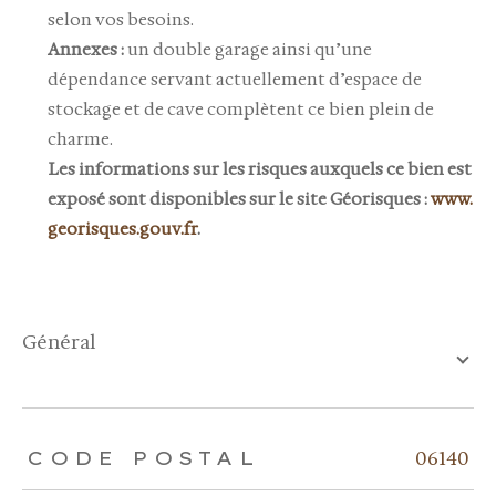
selon vos besoins.
Annexes :
un double garage ainsi qu’une
dépendance servant actuellement d’espace de
stockage et de cave complètent ce bien plein de
charme.
Les informations sur les risques auxquels ce bien est
exposé sont disponibles sur le site Géorisques :
www.
georisques.gouv.fr
.
général
TRAD_ZEPHYR_Caracteristique
TRAD_ZEPHYR_Valeurs
06140
CODE POSTAL