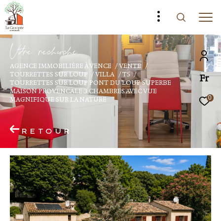
V
o
r
e
r
e
c
e
c
e
AGENCE IMMOBILIÈRE À VENCE
VENTE
TOURRETTES SUR LOUP
VILLA
T5
Fr
TOURRETTES SUR LOUP PONT DU LOUP SUPERBE
MAISON PROVENCALE 3 CHAMBRES AVEC VUE
0
MAGNIFIQUE SUR LA NATURE
RETOUR