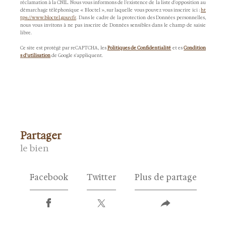
réclamation à la CNIL. Nous vous informons de l’existence de la liste d'opposition au
démarchage téléphonique « Bloctel », sur laquelle vous pouvez vous inscrire ici :
ht
tps://www.bloctel.gouv.fr
. Dans le cadre de la protection des Données personnelles,
nous vous invitons à ne pas inscrire de Données sensibles dans le champ de saisie
libre.
Ce site est protégé par reCAPTCHA, les
Politiques de Confidentialité
et es
Condition
s d'utilisation
de Google s'appliquent.
partager
le bien
Facebook
Twitter
Plus de partage