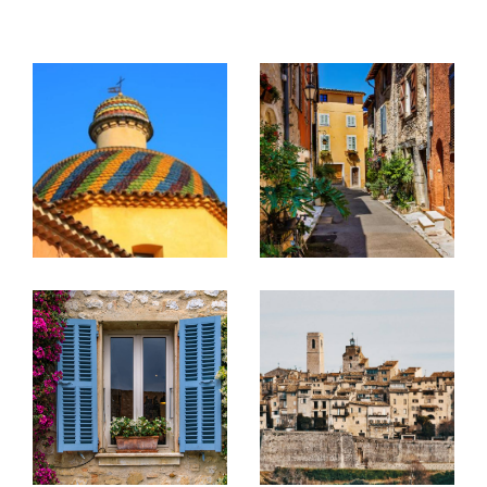
secondaire, d'un investissement ou d'une mise
en location.
Transaction immobilière
Spécialistes de la vente de villas, maisons,
appartements, terrains et biens de caractère,
nous intervenons principalement sur les
secteurs de Vence, Tourrettes-sur-Loup, Saint-
Jeannet, Gattières, Saint-Paul-de-Vence, La
Colle-sur-Loup, La Gaude et leurs environs.
Grâce à notre parfaite connaissance du marché
local et à une stratégie de commercialisation
adaptée à chaque bien, nous mettons tout en
œuvre pour valoriser votre patrimoine et vous