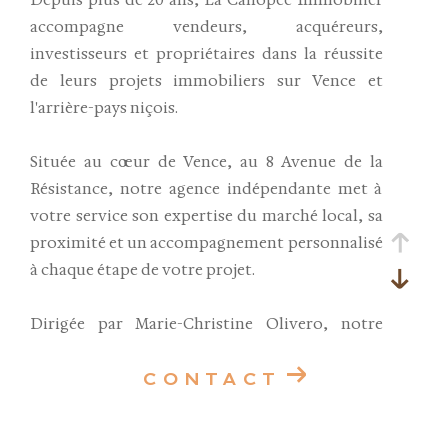
Depuis plus de 20 ans, La Canopée Immobilier
accompagne vendeurs, acquéreurs,
investisseurs et propriétaires dans la réussite
de leurs projets immobiliers sur Vence et
l'arrière-pays niçois.
Située au cœur de Vence, au 8 Avenue de la
Résistance, notre agence indépendante met à
votre service son expertise du marché local, sa
proximité et un accompagnement personnalisé
à chaque étape de votre projet.
Dirigée par Marie-Christine Olivero, notre
équipe vous accueille avec professionnalisme,
disponibilité et bonne humeur pour vous
CONTACT
conseiller dans tous vos projets immobiliers,
qu'il s'agisse d'une résidence principale,