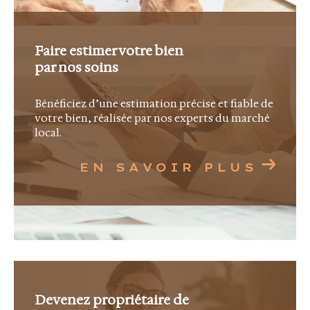
Afin de vous offrir une visibilité optimale, La
Canopée Immobilier est adhérente à la FNAIM
Faire estimer votre bien
et membre actif du MLS Côte d'Azur, un réseau
par nos soins
regroupant plus de 500 agences immobilières
dans les Alpes-Maritimes et le Var. Cette
Bénéficiez d’une estimation précise et fiable de
collaboration nous permet de diffuser nos
votre bien, réalisée par nos experts du marché
local.
exclusivités auprès d'un large portefeuille
d'acquéreurs qualifiés.
EN SAVOIR PLUS
Une agence ouverte sur
l'international
La Côte d'Azur attire une clientèle venue du
monde entier. Notre équipe vous accompagne
Devenez propriétaire de
en français, en anglais et en italien afin de