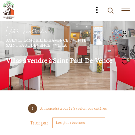
V
o
r
e
r
e
c
e
c
e
AGENCE IMMOBILIÈRE À VENCE
VENTE
SAINT PAUL DE VENCE
VILLA
Fr
Villas à vendre à Saint-Paul-De-Vence
0
1
Annonce(s) trouvée(s) selon vos critères
Trier par
Les plus récentes