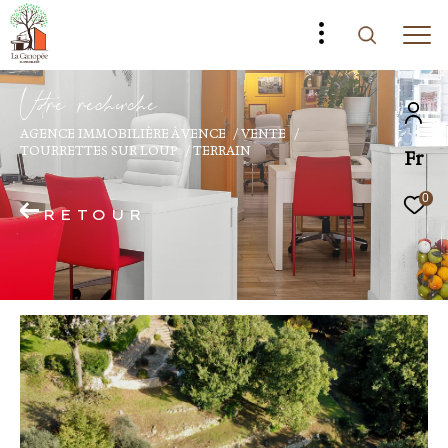
V
o
r
e
r
e
c
e
c
e
AGENCE IMMOBILIÈRE À VENCE
VENTE
TOURRETTES SUR LOUP
TERRAIN
Fr
0
RETOUR