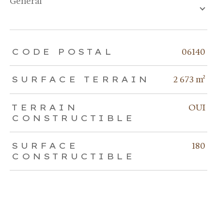
général
TRAD_ZEPHYR_Caracteristique
TRAD_ZEPHYR_Valeurs
06140
CODE POSTAL
2 673 m²
SURFACE TERRAIN
OUI
TERRAIN
CONSTRUCTIBLE
180
SURFACE
CONSTRUCTIBLE