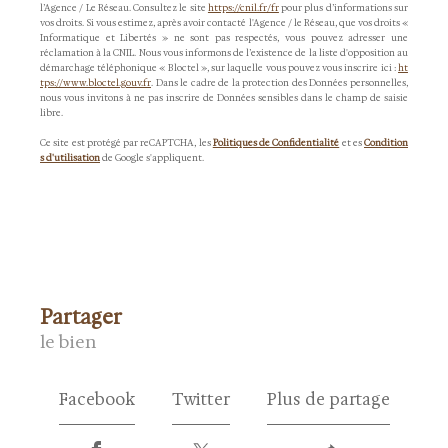
l’Agence / Le Réseau. Consultez le site
https://cnil.fr/fr
pour plus d’informations sur
vos droits. Si vous estimez, après avoir contacté l'Agence / le Réseau, que vos droits «
Informatique et Libertés » ne sont pas respectés, vous pouvez adresser une
réclamation à la CNIL. Nous vous informons de l’existence de la liste d'opposition au
démarchage téléphonique « Bloctel », sur laquelle vous pouvez vous inscrire ici :
ht
tps://www.bloctel.gouv.fr
. Dans le cadre de la protection des Données personnelles,
nous vous invitons à ne pas inscrire de Données sensibles dans le champ de saisie
libre.
Ce site est protégé par reCAPTCHA, les
Politiques de Confidentialité
et es
Condition
s d'utilisation
de Google s'appliquent.
partager
le bien
Facebook
Twitter
Plus de partage