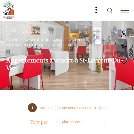
V
o
r
e
r
e
c
e
c
e
AGENCE IMMOBILIÈRE À VENCE
VENTE
ST LAURENT DU VAR
APPARTEMENT
Fr
Appartements à vendre à St-Laurent-Du-
0
Var
1
Annonce(s) trouvée(s) selon vos critères
Trier par
Les plus récentes