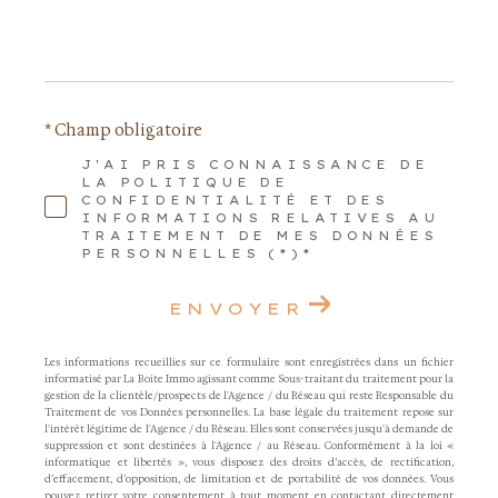
* Champ obligatoire
J'AI PRIS CONNAISSANCE DE
LA POLITIQUE DE
CONFIDENTIALITÉ ET DES
INFORMATIONS RELATIVES AU
TRAITEMENT DE MES DONNÉES
PERSONNELLES (*)*
ENVOYER
Les informations recueillies sur ce formulaire sont enregistrées dans un fichier
informatisé par La Boite Immo agissant comme Sous-traitant du traitement pour la
gestion de la clientèle/prospects de l'Agence / du Réseau qui reste Responsable du
Traitement de vos Données personnelles. La base légale du traitement repose sur
l'intérêt légitime de l'Agence / du Réseau. Elles sont conservées jusqu'à demande de
suppression et sont destinées à l'Agence / au Réseau. Conformément à la loi «
informatique et libertés », vous disposez des droits d’accès, de rectification,
d’effacement, d’opposition, de limitation et de portabilité de vos données. Vous
pouvez retirer votre consentement à tout moment en contactant directement