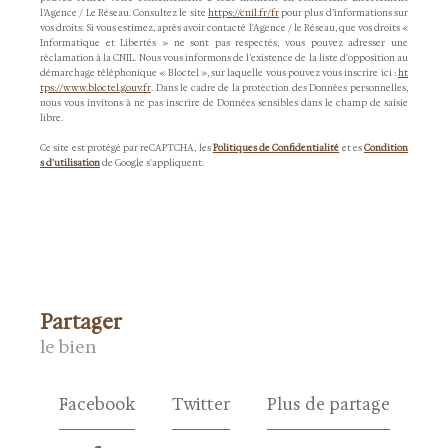
l’Agence / Le Réseau. Consultez le site
https://cnil.fr/fr
pour plus d’informations sur
vos droits. Si vous estimez, après avoir contacté l'Agence / le Réseau, que vos droits «
Informatique et Libertés » ne sont pas respectés, vous pouvez adresser une
réclamation à la CNIL. Nous vous informons de l’existence de la liste d'opposition au
démarchage téléphonique « Bloctel », sur laquelle vous pouvez vous inscrire ici :
ht
tps://www.bloctel.gouv.fr
. Dans le cadre de la protection des Données personnelles,
nous vous invitons à ne pas inscrire de Données sensibles dans le champ de saisie
libre.
Ce site est protégé par reCAPTCHA, les
Politiques de Confidentialité
et es
Condition
s d'utilisation
de Google s'appliquent.
partager
le bien
Facebook
Twitter
Plus de partage