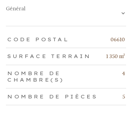
général
TRAD_ZEPHYR_Caracteristique
TRAD_ZEPHYR_Valeurs
06610
CODE POSTAL
1 350 m²
SURFACE TERRAIN
4
NOMBRE DE
CHAMBRE(S)
5
NOMBRE DE PIÈCES