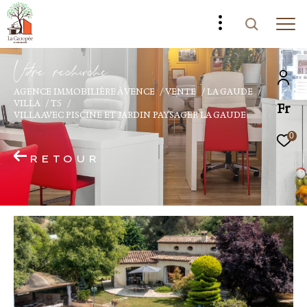
V
o
r
e
r
e
c
e
c
e
AGENCE IMMOBILIÈRE À VENCE
VENTE
LA GAUDE
VILLA
T5
Fr
VILLA AVEC PISCINE ET JARDIN PAYSAGER LA GAUDE
0
RETOUR