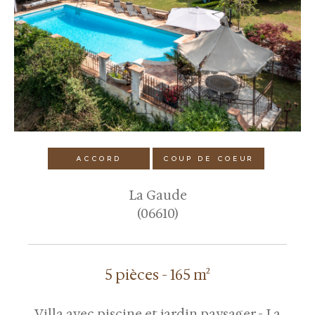
ACCORD
COUP DE COEUR
La Gaude
(06610)
5 pièces - 165 m²
Villa avec piscine et jardin paysager - La