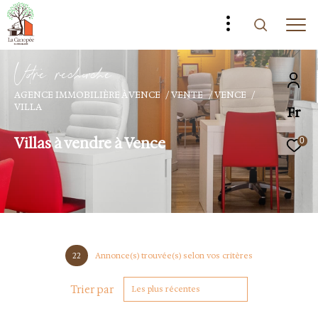
V
o
r
e
r
e
c
e
c
e
AGENCE IMMOBILIÈRE À VENCE
VENTE
VENCE
VILLA
Fr
Villas à vendre à Vence
0
22
Annonce(s) trouvée(s) selon vos critères
Trier par
Les plus récentes