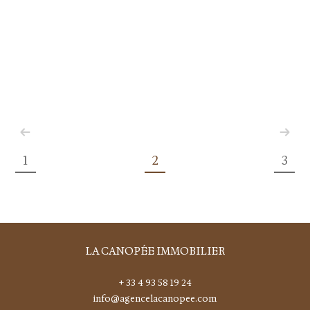
1
2
3
LA CANOPÉE IMMOBILIER
+ 33 4 93 58 19 24
info@agencelacanopee.com