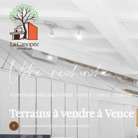
V
o
r
e
r
e
c
e
c
e
AGENCE IMMOBILIÈRE À VENCE
VENTE
VENCE
TERRAIN
Terrains à vendre à Vence
5
Annonce(s) trouvée(s) selon vos critères