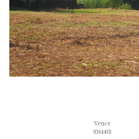
Vence
(06140)