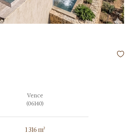
Vence
(06140)
1 316 m²