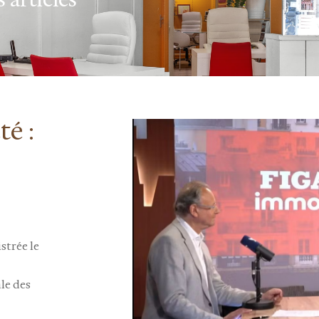
té :
strée le
le des