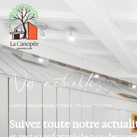
N
o
a
c
t
u
a
i
é
s
AGENCE IMMOBILIÈRE À VENCE
NOS ACTUALITES
Suivez toute notre actuali
et restez informé de nos derniers