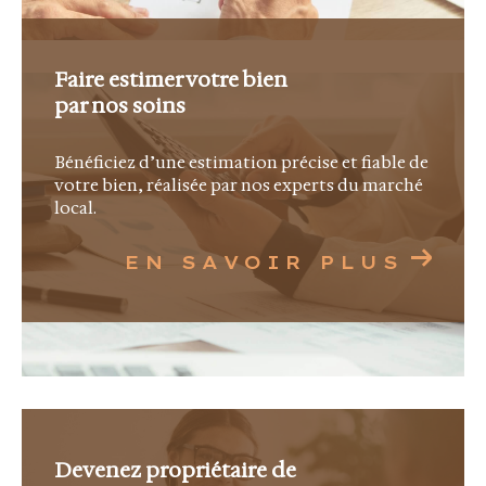
Afin de vous offrir une visibilité optimale, La
Canopée Immobilier est adhérente à la FNAIM
Faire estimer votre bien
et membre actif du MLS Côte d'Azur, un réseau
par nos soins
regroupant plus de 500 agences immobilières
dans les Alpes-Maritimes et le Var. Cette
Bénéficiez d’une estimation précise et fiable de
collaboration nous permet de diffuser nos
votre bien, réalisée par nos experts du marché
local.
exclusivités auprès d'un large portefeuille
d'acquéreurs qualifiés.
EN SAVOIR PLUS
Une agence ouverte sur
l'international
La Côte d'Azur attire une clientèle venue du
monde entier. Notre équipe vous accompagne
Devenez propriétaire de
en français, en anglais et en italien afin de