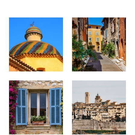
secondaire, d'un investissement ou d'une mise
en location.
Transaction immobilière
Spécialistes de la vente de villas, maisons,
appartements, terrains et biens de caractère,
nous intervenons principalement sur les
secteurs de Vence, Tourrettes-sur-Loup, Saint-
Jeannet, Gattières, Saint-Paul-de-Vence, La
Colle-sur-Loup, La Gaude et leurs environs.
Grâce à notre parfaite connaissance du marché
local et à une stratégie de commercialisation
adaptée à chaque bien, nous mettons tout en
œuvre pour valoriser votre patrimoine et vous