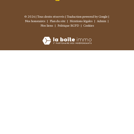
© 2026 | Tous droits réservés | Traduction powered by Google |
Nos honoraires
Plan du site
Mentions légales
Admin
Nos liens
Politique RGPD
Cookies