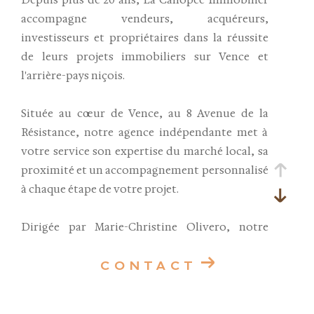
Depuis plus de 20 ans, La Canopée Immobilier
accompagne vendeurs, acquéreurs,
investisseurs et propriétaires dans la réussite
de leurs projets immobiliers sur Vence et
l'arrière-pays niçois.
Située au cœur de Vence, au 8 Avenue de la
Résistance, notre agence indépendante met à
votre service son expertise du marché local, sa
proximité et un accompagnement personnalisé
à chaque étape de votre projet.
Dirigée par Marie-Christine Olivero, notre
équipe vous accueille avec professionnalisme,
disponibilité et bonne humeur pour vous
CONTACT
conseiller dans tous vos projets immobiliers,
qu'il s'agisse d'une résidence principale,